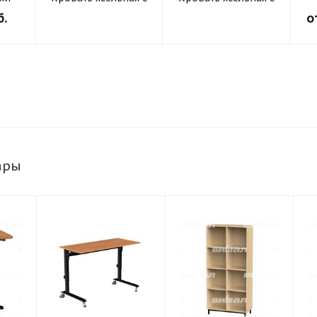
та и
регулируемым
регулируемым
б.
о
бортом (на
бортом
-10°
колесах)
ьной
ары