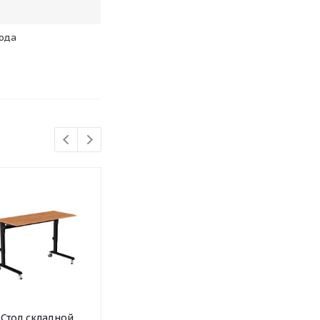
года
Стол складной
Шкаф-стеллаж
Шкаф-стелл