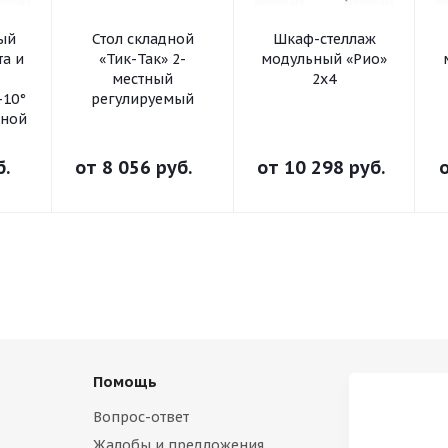
ный
Стол складной
Шкаф-стеллаж
та и
«Тик-Так» 2-
модульный «Рио»
местный
2х4
-10°
регулируемый
ьной
б.
от
8 056 руб.
от
10 298 руб.
Помощь
Вопрос-ответ
Жалобы и предложения