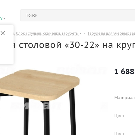
ну
Банкетки, блоки стульев, скамейки, табуреты
-
Табуреты для учебных за
для столовой «30-22» на кру
1 688
Материал
Цвет
Цвет