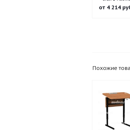
регулир. высо
от
4 214 ру
наклон
столешницы 0
на прямоугол
трубе
Похожие тов