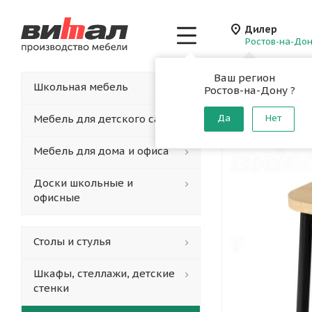
Дилер
Ростов-на-До
Ваш регион
Главная
-
Каталог
-
Школьная мебель
Ростов-на-Дону ?
Табурет 
Мебель для детского сада
Да
Нет
Мебель для дома и офиса
Доски школьные и
офисные
Столы и стулья
Шкафы, стеллажи, детские
стенки