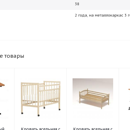
38
2 года, на металлокаркас 3 
е товары
ый
Кровать ясельная с
Кровать ясельная с