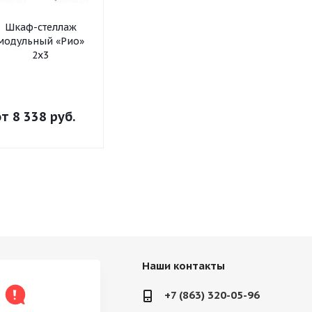
Шкаф-стеллаж
Шкаф-стеллаж
Шкаф-стел
модульный «Рио»
модульный «Рио»
модульный 
2х3
2х2
2х1
от
8 338 руб.
от
6 561 руб.
от
4 781 р
Наши контакты
+7 (863) 320-05-96