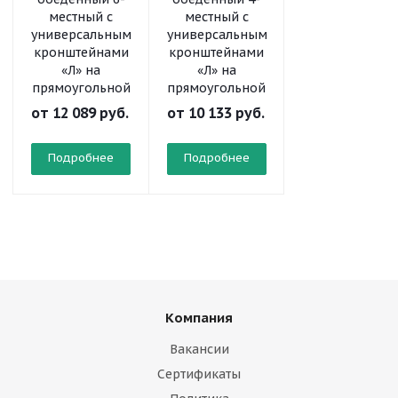
местный с
местный с
местный с
универсальными
универсальными
универсальны
кронштейнами
кронштейнами
кронштейнам
«Л» на
«Л» на
на круглой
прямоугольной
прямоугольной
трубе
трубе
трубе
от
12 089 руб.
от
10 133 руб.
от
9 621 руб.
Подробнее
Подробнее
Подробнее
Компания
Вакансии
Сертификаты