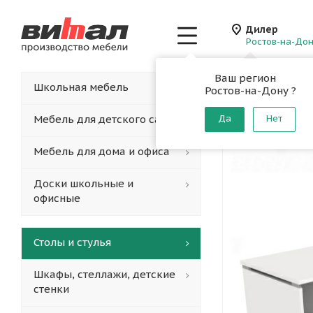
Дилер
Ростов-на-До
Ваш регион
Главная
-
Каталог
-
Школьная мебель
Ростов-на-Дону ?
Стол дл
Мебель для детского сада
Да
Нет
Мебель для дома и офиса
Доски школьные и
офисные
Столы и стулья
Шкафы, стеллажи, детские
стенки