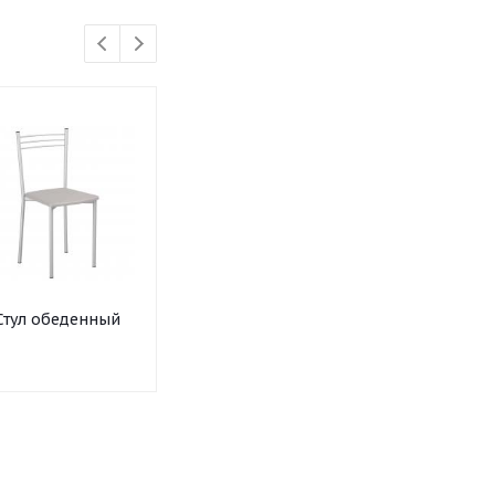
Стул обеденный
Стул мягкий
Стул мягкий 
полумягкий
офисный на
от
2 297 ру
круглой трубе
усиленный