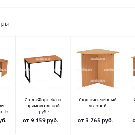
ары
Стол «Форт-4» на
Стол письменный
ля
прямоугольной
угловой
а-1»
трубе
уб.
от
9 159 руб.
от
3 765 руб.