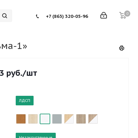
0
+7 (863) 320-05-96
ьма-1»
3
руб.
/шт
ЛДСП
Незакругленные