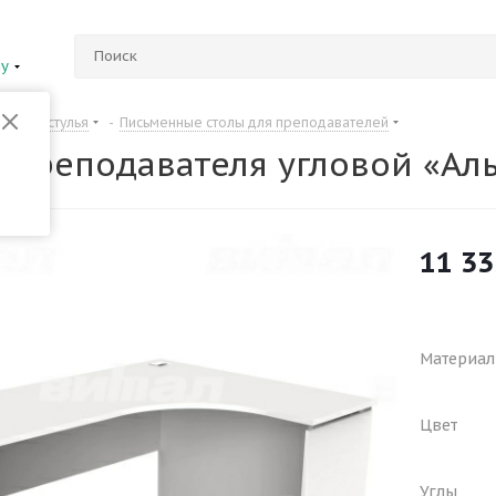
ну
Столы и стулья
-
Письменные столы для преподавателей
я преподавателя угловой «Ал
11 33
Материал
Цвет
Углы