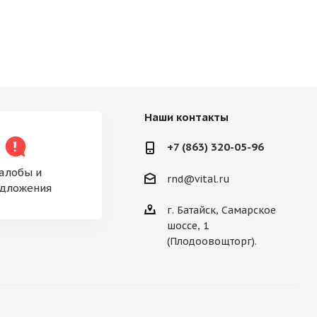
Наши контакты
+7 (863) 320-05-96
алобы и
rnd@vital.ru
дложения
г. Батайск, Самарское
шоссе, 1
(Плодоовощторг).