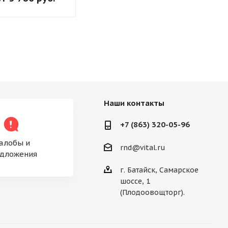
Наши контакты
+7 (863) 320-05-96
алобы и
rnd@vital.ru
дложения
г. Батайск, Самарское
шоссе, 1
(Плодоовощторг).