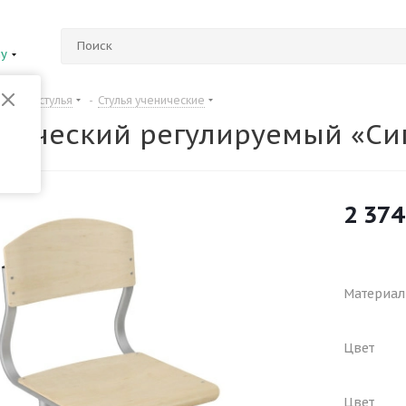
ну
Столы и стулья
-
Стулья ученические
енический регулируемый «Сиг
2 374
Материал
Цвет
Цвет