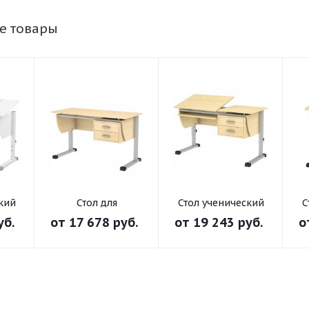
е товары
кий
Стол для
Стол ученический
С
ТТ"
преподавателя
компьютерный
уб.
от
17 678 руб.
от
19 243 руб.
о
"Осанка 120 СП"
"Осанка 120 К"