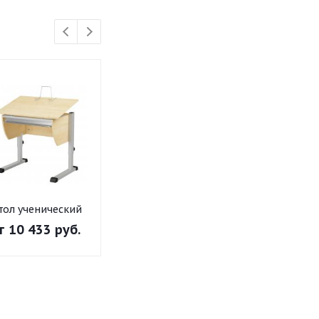
тол ученический
Стол ученический
Стол учениче
"Осанка 80" клен
"Осанка 120 ТБТ"
"Осанка 120 
т
10 433 руб.
от
19 570 руб.
от
19 570 р
клен