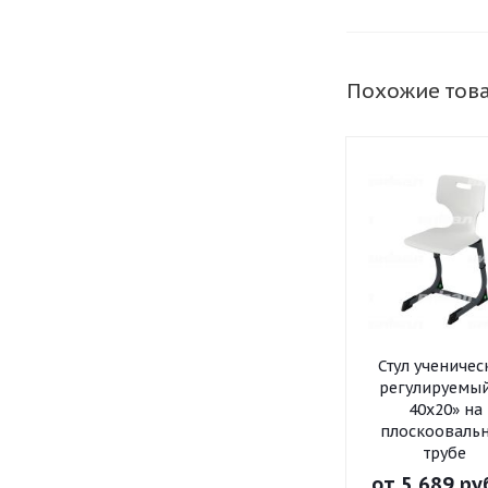
Похожие тов
Стул ученичес
регулируемый
40x20» на
плоскооваль
трубе
от
5 689 ру