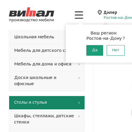
Дилер
Ростов-на-До
Ваш регион
Главная
-
Каталог
-
Школьная мебель
Ростов-на-Дону ?
Стул уч
Мебель для детского сада
Да
Нет
Мебель для дома и офиса
Доски школьные и
офисные
Столы и стулья
Шкафы, стеллажи, детские
стенки