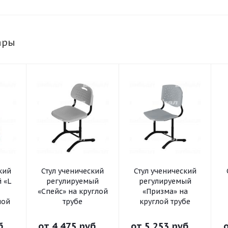
ары
кий
Стул ученический
Стул ученический
 «L
регулируемый
регулируемый
«Спейс» на круглой
«Призма» на
ной
трубе
круглой трубе
б.
от
4 475 руб.
от
5 253 руб.