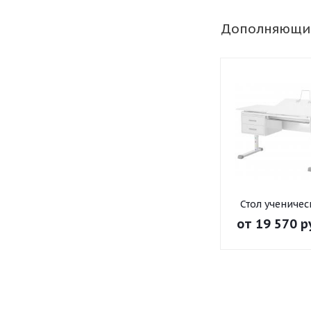
Дополняющи
Стол ученичес
"Осанка 120 
от
19 570 р
белый