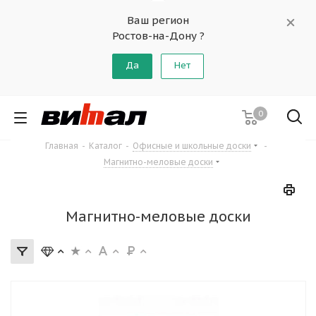
Ваш регион
Ростов-на-Дону ?
Да
Нет
0
Главная
-
Каталог
-
Офисные и школьные доски
-
Магнитно-меловые доски
Магнитно-меловые доски