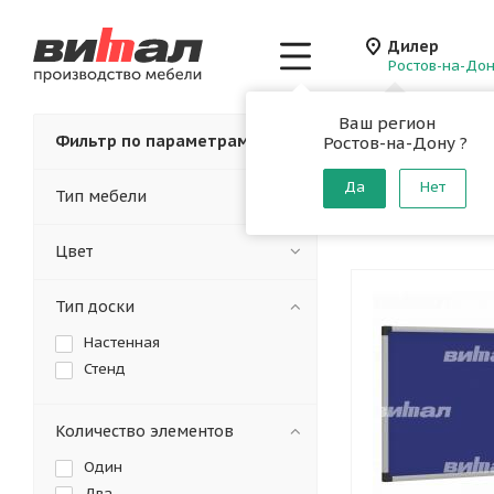
Дилер
Ростов-на-До
Ваш регион
Главная
-
Каталог
-
Фильтр по параметрам
Ростов-на-Дону ?
Текстил
Да
Нет
Тип мебели
От производителя
Цвет
Тип доски
Настенная
Стенд
Количество элементов
Один
Два