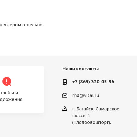
енеджером отдельно.
Наши контакты
+7 (863) 320-05-96
алобы и
rnd@vital.ru
дложения
г. Батайск, Самарское
шоссе, 1
(Плодоовощторг).