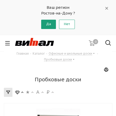
Ваш регион
Ростов-на-Дону ?
Да
Нет
0
Главная
-
Каталог
-
Офисные и школьные доски
-
Пробковые доски
Пробковые доски