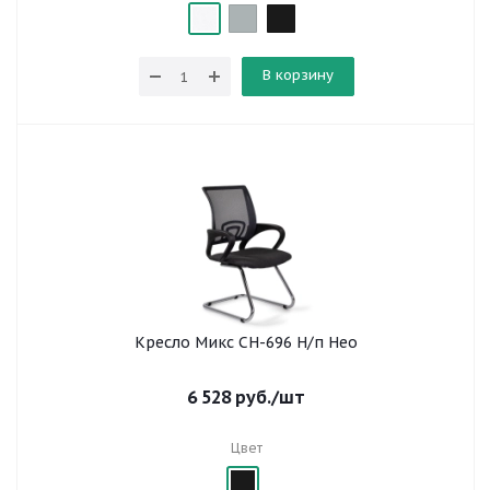
В корзину
Кресло Микс СH-696 Н/п Нео
6 528
руб.
/шт
Цвет