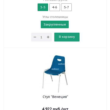
3-5
4-6
5-7
Углы столешницы
Закругленные
В корзину
Стул "Венеция"
4 922
руб.
/шт