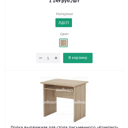
1 149
руб.
/шт
Материал
ЛДСП
Цвет
В корзину
Полка выдвижная для стола письменного «Компакт»