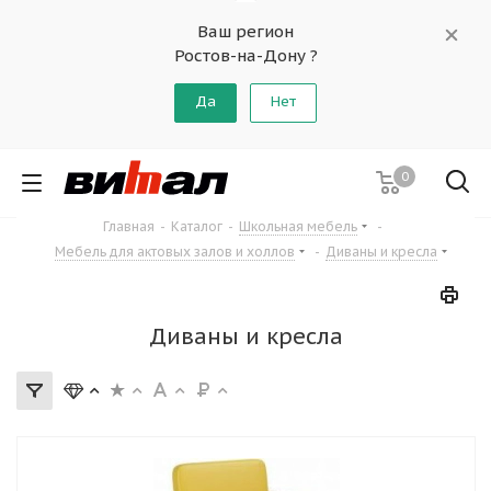
Ваш регион
Ростов-на-Дону ?
Да
Нет
0
Главная
-
Каталог
-
Школьная мебель
-
Мебель для актовых залов и холлов
-
Диваны и кресла
Диваны и кресла