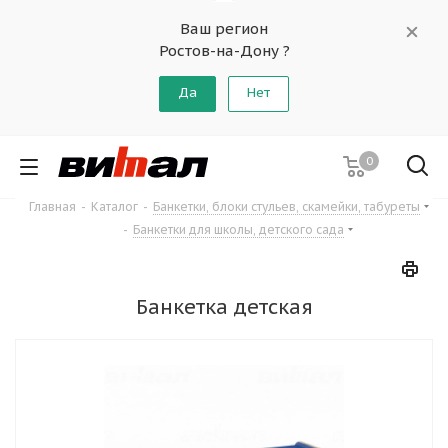
Ваш регион
Ростов-на-Дону ?
Да
Нет
0
Главная
-
Каталог
-
Банкетки, блоки стульев, скамейки, табуреты
-
Банкетки для школы, детского сада
Банкетка детская