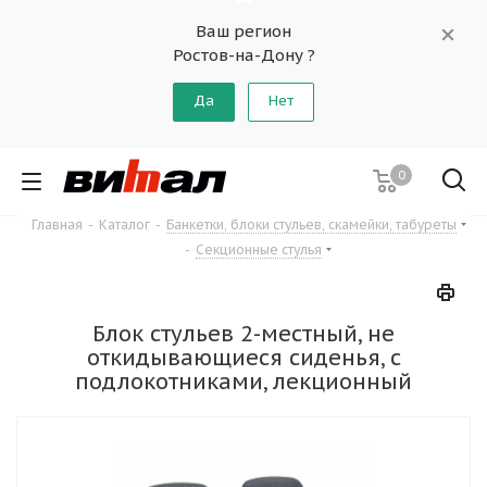
Ваш регион
Ростов-на-Дону ?
Да
Нет
0
Главная
-
Каталог
-
Банкетки, блоки стульев, скамейки, табуреты
-
Секционные стулья
Блок стульев 2-местный, не
откидывающиеся сиденья, с
подлокотниками, лекционный