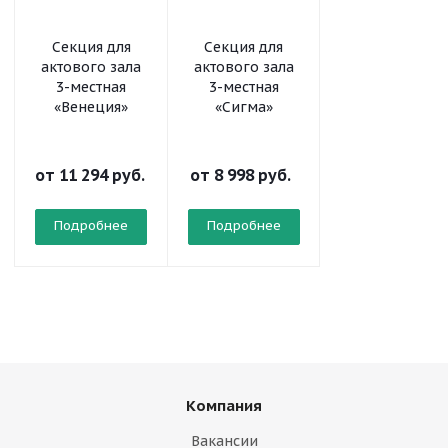
Секция для
Секция для
Блок стульев 3
актового зала
актового зала
местный,
3-местная
3-местная
откидывающие
«Венеция»
«Сигма»
сиденья, с
подлокотника
лекционный
от
11 294 руб.
от
8 998 руб.
Подробнее
Подробнее
Подробнее
Компания
Вакансии