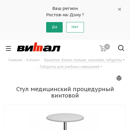
Ваш регион
Ростов-на-Дону ?
Да
Нет
0
Главная
-
Каталог
-
Банкетки, блоки стульев, скамейки, табуреты
-
Табуреты для учебных заведений
Стул медицинский процедурный
винтовой