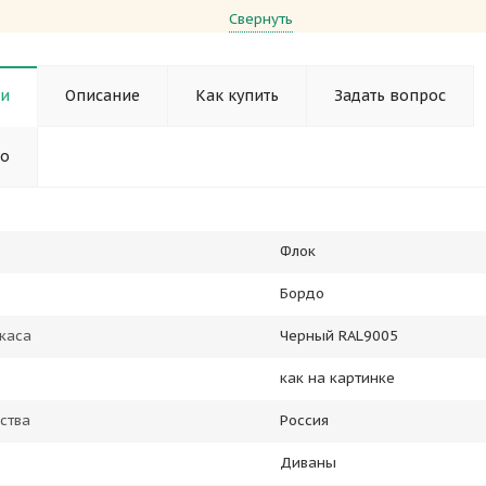
Свернуть
ки
Описание
Как купить
Задать вопрос
но
Флок
Бордо
каса
Черный RAL9005
как на картинке
ства
Россия
Диваны