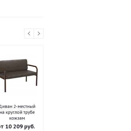
Диван 2-местный
Диван 3-местный
Диван 2-ме
на круглой трубе
на круглой трубе
на круглой 
кожзам
флок
флок
от
10 209 руб.