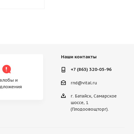
Наши контакты
+7 (863) 320-05-96
алобы и
rnd@vital.ru
дложения
г. Батайск, Самарское
шоссе, 1
(Плодоовощторг).