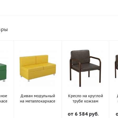
ары
ьное
Диван модульный
Кресло на круглой
касе
на металлокаркасе
трубе кожзам
от
6 584 руб.