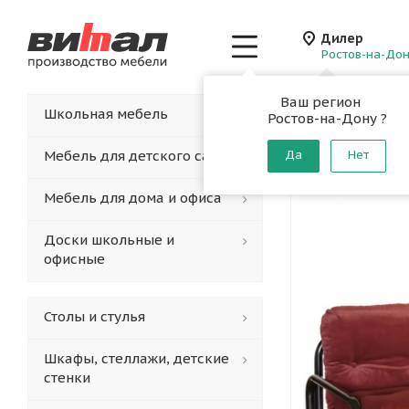
Дилер
Ростов-на-До
Ваш регион
Главная
-
Каталог
-
Школьная мебель
Ростов-на-Дону ?
Диван 3
Мебель для детского сада
Да
Нет
Мебель для дома и офиса
Доски школьные и
офисные
Столы и стулья
Шкафы, стеллажи, детские
стенки