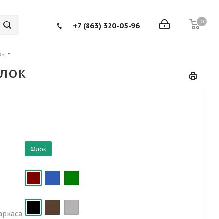
0
+7 (863) 320-05-96
лы
флок
Флок
аркаса