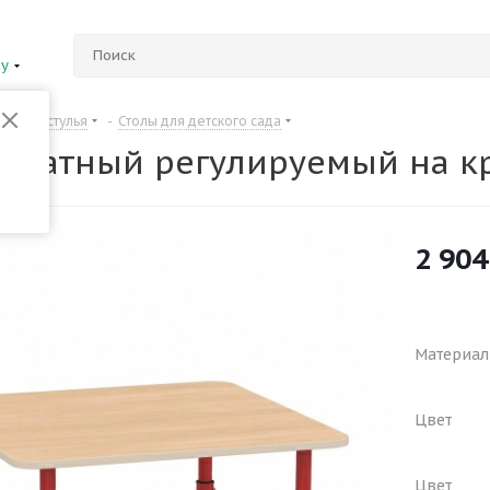
ну
Столы и стулья
-
Столы для детского сада
адратный регулируемый на к
2 904
Материал
Цвет
Цвет