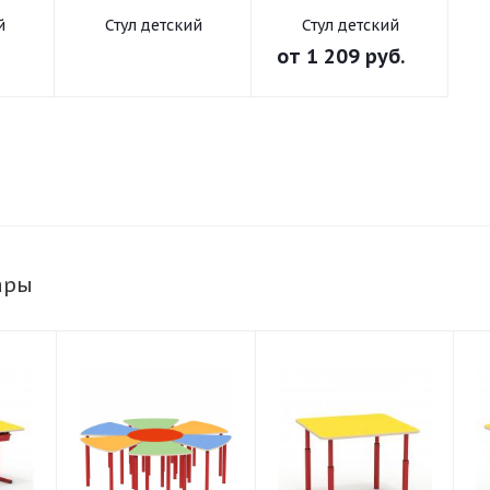
й
Стул детский
Стул детский
й
деревянный
нерегулируемый
от
1 209 руб.
мый
регулируемый
на круглой трубе
ары