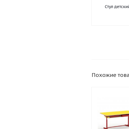
Стул детски
деревянны
нерегулируе
Похожие тов