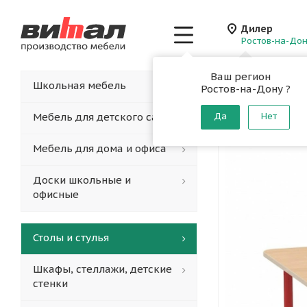
Дилер
Ростов-на-До
Ваш регион
Главная
-
Каталог
-
Школьная мебель
Ростов-на-Дону ?
Стол кв
Мебель для детского сада
Да
Нет
Мебель для дома и офиса
Доски школьные и
офисные
Столы и стулья
Шкафы, стеллажи, детские
стенки