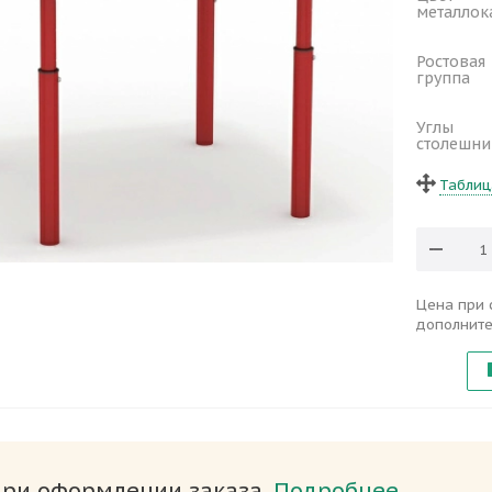
металлок
Ростовая
группа
Углы
столешн
Таблиц
Цена при 
дополните
при оформлении заказа.
Подробнее.