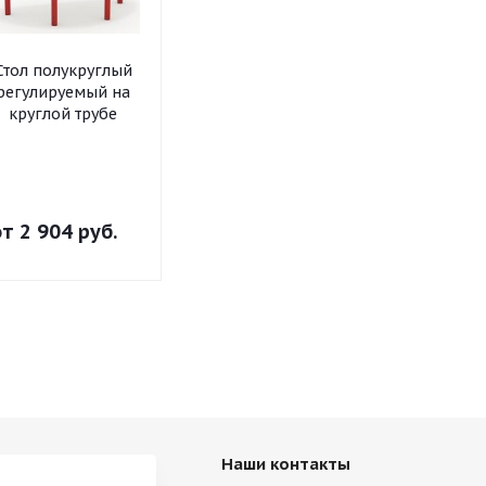
Стол полукруглый
Стол
Стол
регулируемый на
прямоугольный
трапециеви
круглой трубе
регулируемый на
регулируем
круглой трубе
круглой т
от
2 904 руб.
от
2 904 руб.
от
2 904 р
Наши контакты