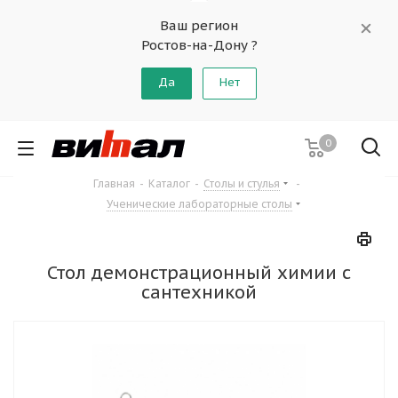
Ваш регион
Ростов-на-Дону ?
Да
Нет
0
Главная
-
Каталог
-
Столы и стулья
-
Ученические лабораторные столы
Стол демонстрационный химии с
сантехникой