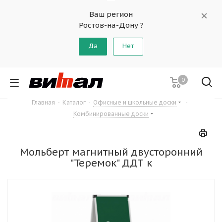
Ваш регион
Ростов-на-Дону ?
Да
Нет
0
Главная
-
Каталог
-
Офисные и школьные доски
-
Комбинированные доски
Мольберт магнитный двусторонний
"Теремок" ДДТ к