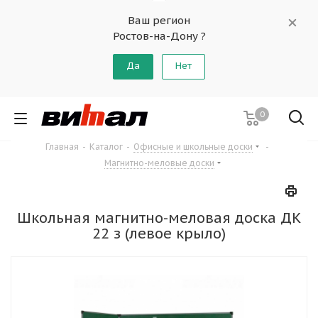
Ваш регион
Ростов-на-Дону ?
Да
Нет
0
Главная
-
Каталог
-
Офисные и школьные доски
-
Магнитно-меловые доски
Школьная магнитно-меловая доска ДК
22 з (левое крыло)