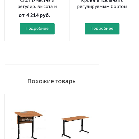
Стол 1-местный
Кровать ясельная с
регулир. высота и
регулируемым бортом
наклон столешницы 0-
(на колесах)
от
4 214 руб.
10° на прямоугольной
трубе
Подробнее
Подробнее
Похожие товары