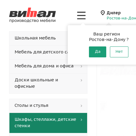
Дилер
Ростов-на-До
Ваш регион
Главная
-
Каталог
-
Школьная мебель
Ростов-на-Дону ?
Шкаф уз
Мебель для детского сада
Да
Нет
Мебель для дома и офиса
Доски школьные и
офисные
Столы и стулья
Шкафы, стеллажи, детские
стенки