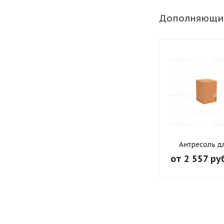
Дополняющи
Антресоль д
шкафа узко
от
2 557 ру