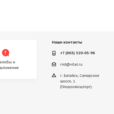
Наши контакты
+7 (863) 320-05-96
алобы и
rnd@vital.ru
дложения
г. Батайск, Самарское
шоссе, 1
(Плодоовощторг).