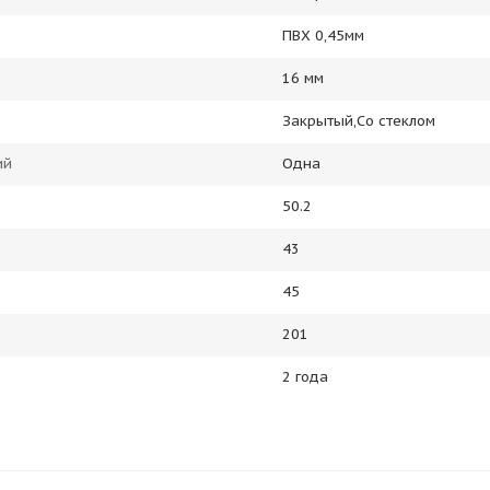
ПВХ 0,45мм
16 мм
Закрытый,Со стеклом
ий
Одна
50.2
43
45
201
2 года