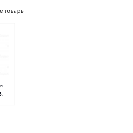
е товары
ля
го
б.