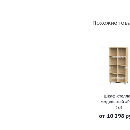
Похожие тов
Шкаф-стелл
модульный «Р
2х4
от
10 298 р