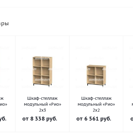
ары
аж
Шкаф-стеллаж
Шкаф-стеллаж
ио»
модульный «Рио»
модульный «Рио»
2х3
2х2
уб.
от
8 338 руб.
от
6 561 руб.