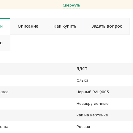
Свернуть
ки
Описание
Как купить
Задать вопрос
но
ЛДСП
Ольха
каса
Черный RAL9005
ы
Незакругленные
как на картинке
ства
Россия