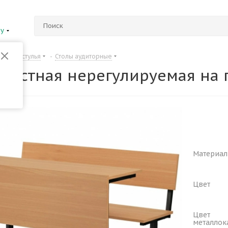
ну
Столы и стулья
-
Столы аудиторные
-местная нерегулируемая на
Материал
Цвет
Цвет
металлок