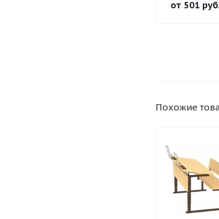
для стола
от
501 руб
ученическо
Похожие тов