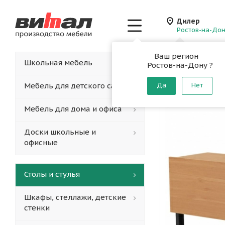
Дилер
Ростов-на-До
Ваш регион
Главная
-
Каталог
-
Школьная мебель
Ростов-на-Дону ?
Парта 2
Мебель для детского сада
Да
Нет
Мебель для дома и офиса
Доски школьные и
офисные
Столы и стулья
Шкафы, стеллажи, детские
стенки