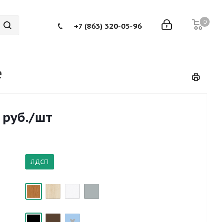
0
+7 (863) 320-05-96
е
руб.
/шт
ЛДСП