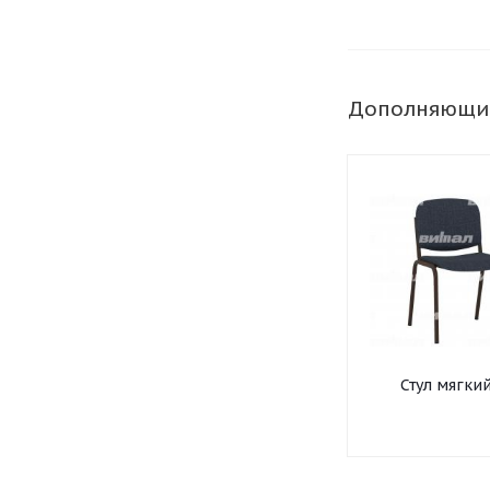
Дополняющи
Стул мягки
офисный н
круглой тру
усиленный