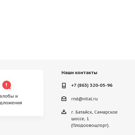
Наши контакты
+7 (863) 320-05-96
алобы и
rnd@vital.ru
дложения
г. Батайск, Самарское
шоссе, 1
(Плодоовощторг).