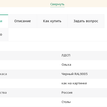
Свернуть
ки
Описание
Как купить
Задать вопрос
но
ЛДСП
Ольха
каса
Черный RAL9005
как на картинке
ства
Россия
Столы