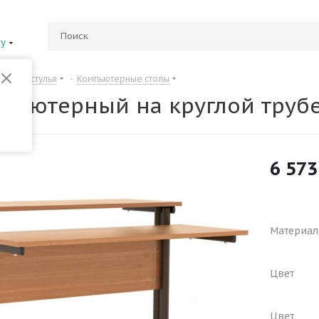
ну
Столы и стулья
-
Компьютерные столы
мпьютерный на круглой труб
6 573
Материал
Цвет
Цвет