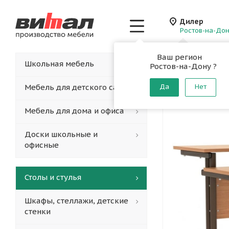
Дилер
Ростов-на-До
Ваш регион
Главная
-
Каталог
-
Школьная мебель
Ростов-на-Дону ?
Стол ко
Мебель для детского сада
Да
Нет
Мебель для дома и офиса
Доски школьные и
офисные
Столы и стулья
Шкафы, стеллажи, детские
стенки