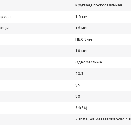
Круглая,Плоскоовальная
трубы
1,5 мм
ницы
16 мм
ПВХ 1мм
16 мм
Одноместные
20.5
95
80
64(76)
2 года, на металлокаркас 3 