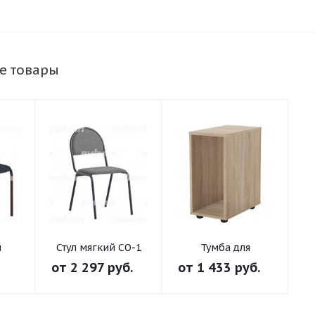
е товары
й
Стул мягкий СО-1
Тумба для
а
системного блока
от
2 297 руб.
от
1 433 руб.
бе