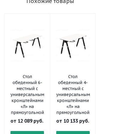
Похожие товары
Стол
Стол
Стол
обеденный 6-
обеденный 4-
обеденный 4-
местный с
местный с
местный с
универсальными
универсальными
универсальны
кронштейнами
кронштейнами
кронштейнам
«Л» на
«Л» на
на круглой
прямоугольной
прямоугольной
трубе
трубе
трубе
от
12 089 руб.
от
10 133 руб.
от
9 621 руб.