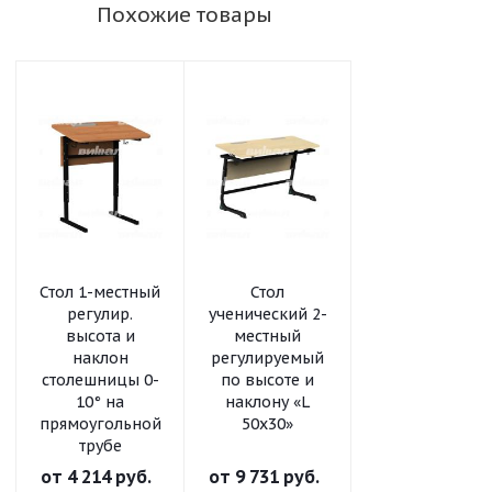
Похожие товары
Стол 1-местный
Стол
Стол
регулир.
ученический 2-
ученический 2
высота и
местный
местный
наклон
регулируемый
регулируемый
столешницы 0-
по высоте и
по высоте «L
10° на
наклону «L
50x30»
прямоугольной
50x30»
трубе
от
4 214 руб.
от
9 731 руб.
от
8 323 руб.