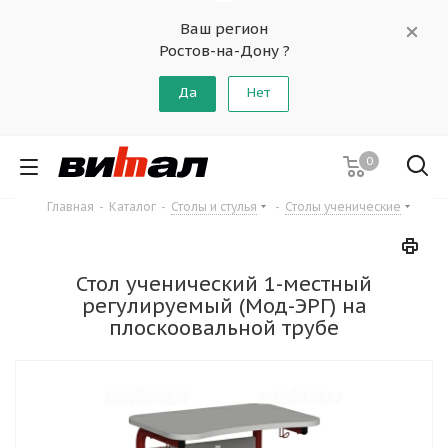
Ваш регион
Ростов-на-Дону ?
Да
Нет
0
Главная
-
Каталог
-
Столы и стулья
-
Столы ученические
Стол ученический 1-местный
регулируемый (Мод-ЭРГ) на
плоскоовальной трубе