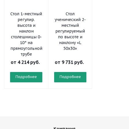
Стол 1-местный
Стол
Стол
регулир.
ученический 2-
ученический 2
высота и
местный
местный
наклон
регулируемый
регулируемый
столешницы 0-
по высоте и
по высоте «L
10° на
наклону «L
50x30»
прямоугольной
50x30»
трубе
от
4 214 руб.
от
9 731 руб.
от
8 323 руб.
Подробнее
Подробнее
Подробнее
Компания