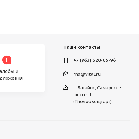
Наши контакты
+7 (863) 320-05-96
алобы и
rnd@vital.ru
дложения
г. Батайск, Самарское
шоссе, 1
(Плодоовощторг).