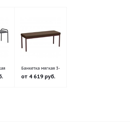
кая
Банкетка мягкая 3-
местная
б.
от
4 619 руб.