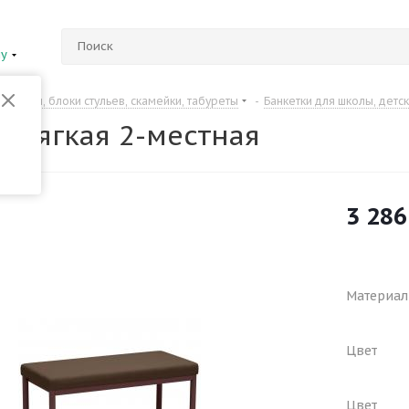
ну
Банкетки, блоки стульев, скамейки, табуреты
-
Банкетки для школы, детс
а мягкая 2-местная
3 286
Материал
Цвет
Цвет