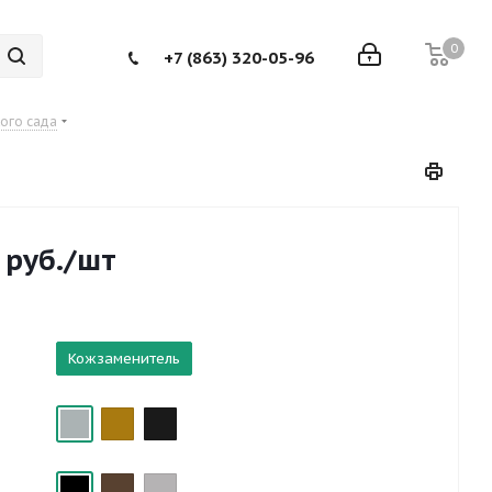
0
+7 (863) 320-05-96
кого сада
руб.
/шт
Кожзаменитель