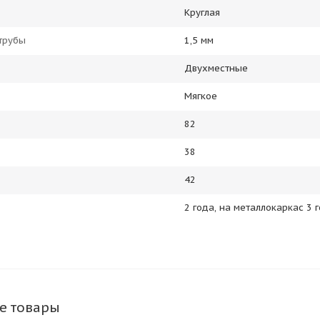
Круглая
трубы
1,5 мм
Двухместные
Мягкое
82
38
42
2 года, на металлокаркас 3 
е товары