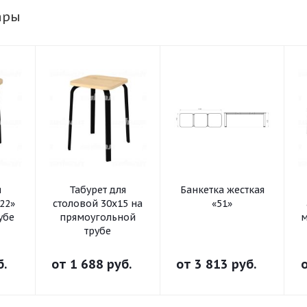
ары
я
Табурет для
Банкетка жесткая
22»
столовой 30x15 на
«51»
убе
прямоугольной
м
трубе
б.
от
1 688 руб.
от
3 813 руб.