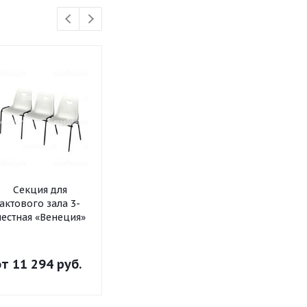
Секция для
Секция для
Банкетка де
актового зала 3-
актового зала 3-
естная «Венеция»
местная «Сигма»
от
11 294 руб.
от
8 998 руб.
от
3 153 р