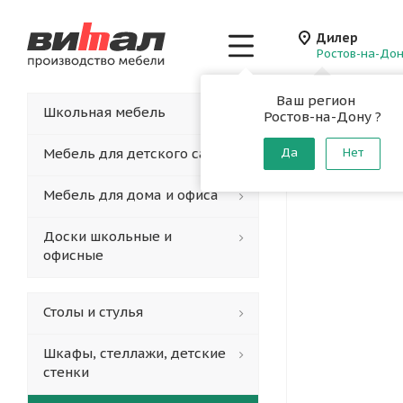
Дилер
Ростов-на-До
Ваш регион
Главная
-
Каталог
-
Школьная мебель
Ростов-на-Дону ?
Банкетк
Мебель для детского сада
Да
Нет
Мебель для дома и офиса
Доски школьные и
офисные
Столы и стулья
Шкафы, стеллажи, детские
стенки