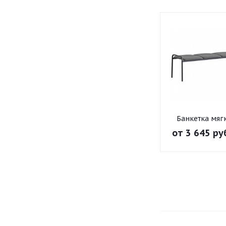
Банкетка мяг
от
3 645 ру