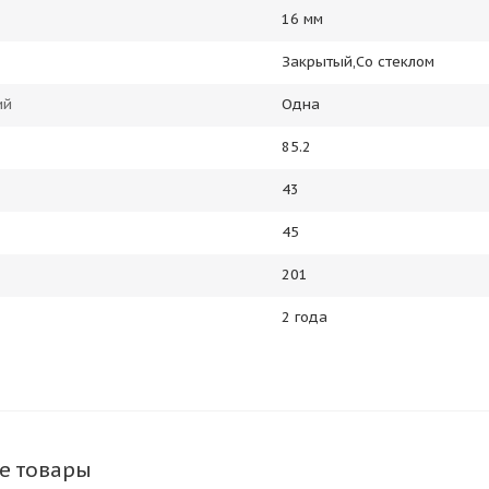
16 мм
Закрытый,Со стеклом
ий
Одна
85.2
43
45
201
2 года
е товары