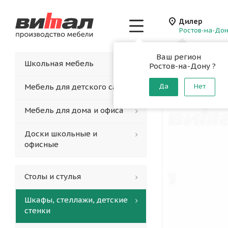
Дилер
Ростов-на-До
Ваш регион
Главная
-
Каталог
-
Школьная мебель
Ростов-на-Дону ?
Шкаф дл
Мебель для детского сада
Да
Нет
Мебель для дома и офиса
Доски школьные и
офисные
Столы и стулья
Шкафы, стеллажи, детские
стенки