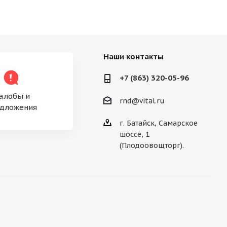
Наши контакты
+7 (863) 320-05-96
алобы и
rnd@vital.ru
дложения
г. Батайск, Самарское
шоссе, 1
(Плодоовощторг).