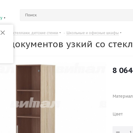
ну
Шкафы, стеллажи, детские стенки
-
Школьные и офисные шкафы
я документов узкий со стек
8 064
Материал
Цвет