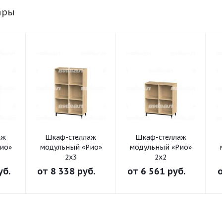
ары
аж
Шкаф-стеллаж
Шкаф-стеллаж
ио»
модульный «Рио»
модульный «Рио»
2х3
2х2
уб.
от
8 338 руб.
от
6 561 руб.