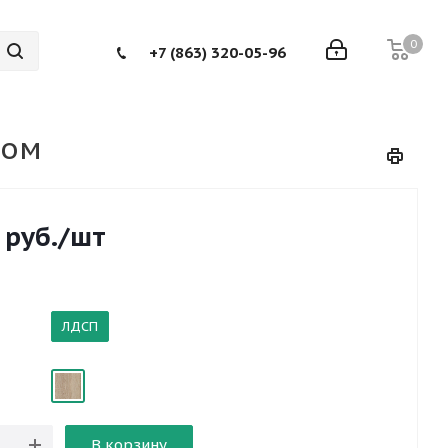
0
+7 (863) 320-05-96
лом
руб.
/шт
ЛДСП
В корзину