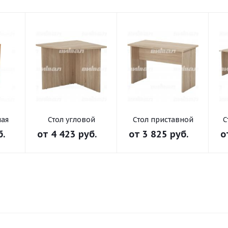
ная
Стол угловой
Стол приставной
С
"Директор"
"Директор"
б.
от
4 423 руб.
от
3 825 руб.
о