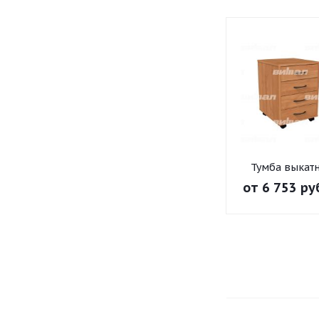
Тумба выкат
"Директор"
от
6 753 ру