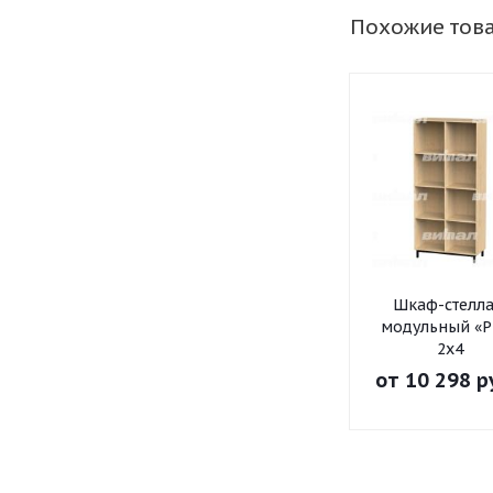
Похожие тов
Шкаф-стелл
модульный «Р
2х4
от
10 298 р