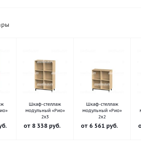
ары
аж
Шкаф-стеллаж
Шкаф-стеллаж
ио»
модульный «Рио»
модульный «Рио»
2х3
2х2
уб.
от
8 338 руб.
от
6 561 руб.