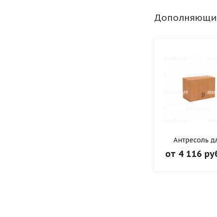
Дополняющи
Антресоль д
шкафа широк
от
4 116 ру