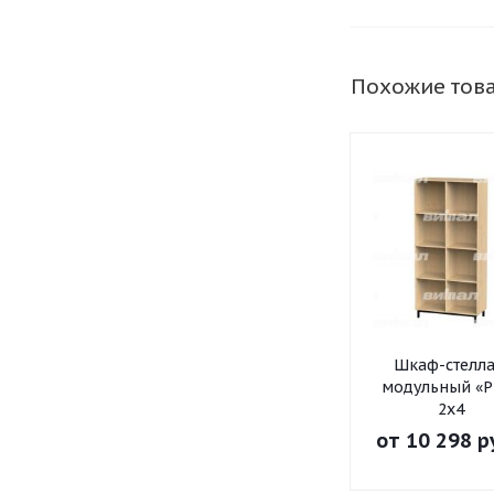
Похожие тов
Шкаф-стелл
модульный «Р
2х4
от
10 298 р