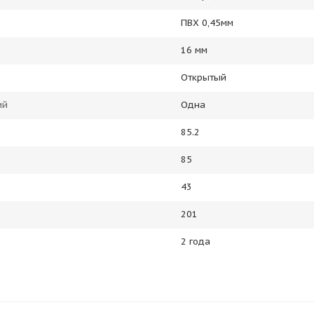
ПВХ 0,45мм
16 мм
Открытый
ий
Одна
85.2
85
43
201
2 года