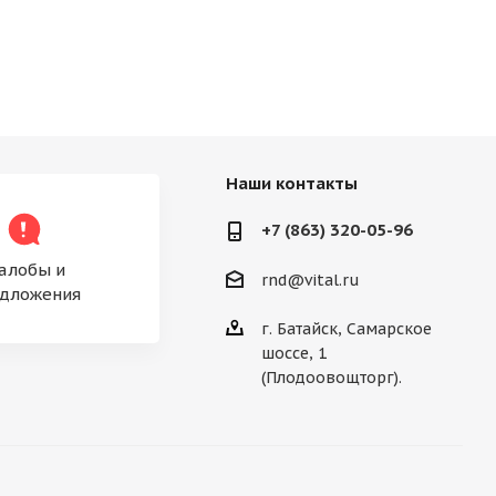
Наши контакты
+7 (863) 320-05-96
алобы и
rnd@vital.ru
дложения
г. Батайск, Самарское
шоссе, 1
(Плодоовощторг).