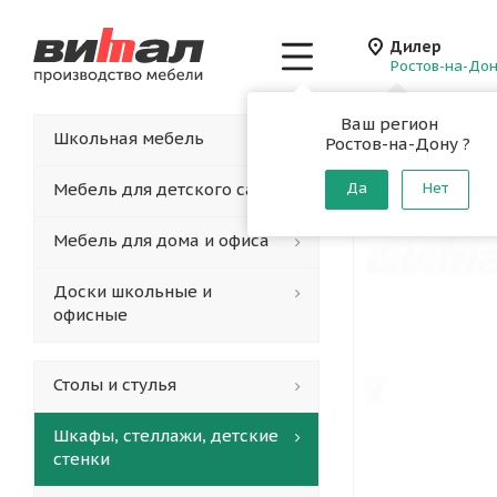
Дилер
Ростов-на-До
Ваш регион
Главная
-
Каталог
-
Школьная мебель
Ростов-на-Дону ?
Шкаф-с
Мебель для детского сада
Да
Нет
Мебель для дома и офиса
Доски школьные и
офисные
Столы и стулья
Шкафы, стеллажи, детские
стенки