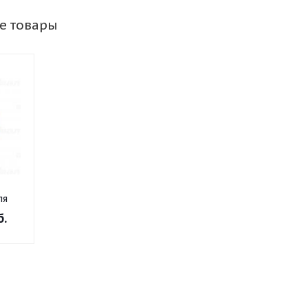
е товары
ля
ого
б.