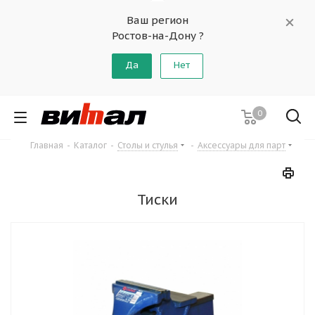
Ваш регион
Ростов-на-Дону ?
Да
Нет
0
Главная
-
Каталог
-
Столы и стулья
-
Аксессуары для парт
Тиски