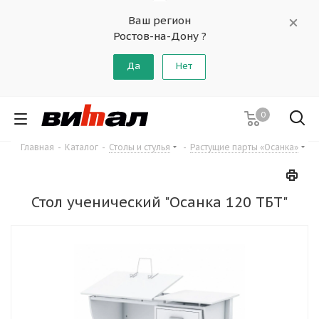
Ваш регион
Ростов-на-Дону ?
Да
Нет
0
Главная
-
Каталог
-
Столы и стулья
-
Растущие парты «Осанка»
Стол ученический "Осанка 120 ТБТ"