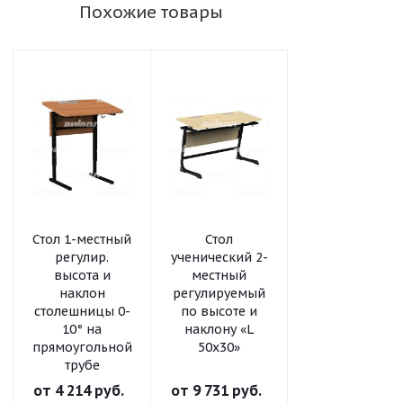
Похожие товары
Стол 1-местный
Стол
Стол
регулир.
ученический 2-
ученический 2
высота и
местный
местный
наклон
регулируемый
регулируемый
столешницы 0-
по высоте и
по высоте «L
10° на
наклону «L
50x30»
прямоугольной
50x30»
трубе
от
4 214 руб.
от
9 731 руб.
от
8 323 руб.