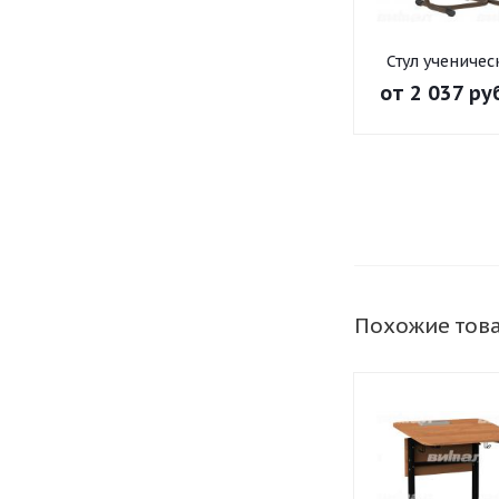
Стул ученичес
нерегулируе
от
2 037 ру
на круглой тр
Похожие тов