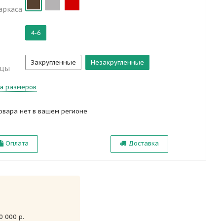
аркаса
4-6
Закругленные
Незакругленные
ицы
а размеров
овара нет в вашем регионе
Оплата
Доставка
 000 р.