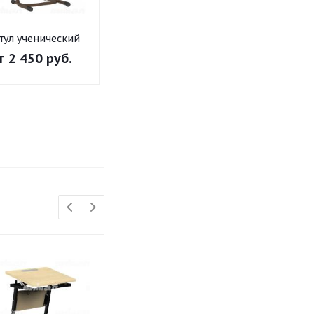
тул ученический
егулируемый на
т
2 450 руб.
круглой трубе