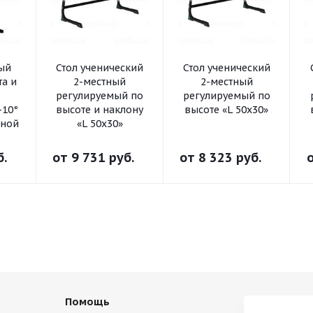
ный
Стол ученический
Стол ученический
та и
2-местный
2-местный
регулируемый по
регулируемый по
-10°
высоте и наклону
высоте «L 50x30»
ьной
«L 50x30»
б.
от
9 731 руб.
от
8 323 руб.
Помощь