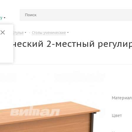
ну
Столы и стулья
-
Столы ученические
енический 2-местный регули
Материал
Цвет