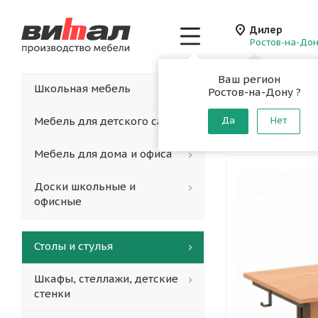
Дилер
Ростов-на-До
Ваш регион
Главная
-
Каталог
-
Школьная мебель
Ростов-на-Дону ?
Стол уч
(Рос)
Мебель для детского сада
Да
Нет
Мебель для дома и офиса
Доски школьные и
офисные
Столы и стулья
Шкафы, стеллажи, детские
стенки