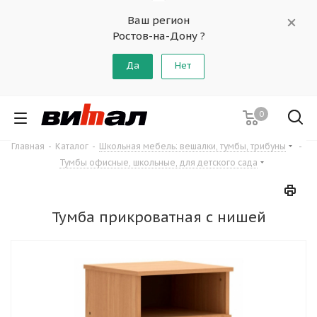
Ваш регион
Ростов-на-Дону ?
Да
Нет
0
Главная
-
Каталог
-
Школьная мебель: вешалки, тумбы, трибуны
-
Тумбы офисные, школьные, для детского сада
Тумба прикроватная с нишей