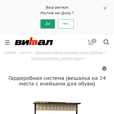
Ваш регион
Ростов-на-Дону ?
Да
Нет
0
Главная
-
Каталог
-
Школьная мебель: вешалки, тумбы, трибуны
-
Вешалки для школ, детских садов
Гардеробная система (вешалка на 24
места с ячейками для обуви)