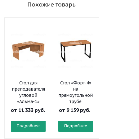
Похожие товары
Стол для
Стол «Форт-4»
Стол
преподавателя
на
письменный
угловой
прямоугольной
угловой
«Альма-1»
трубе
от
11 333 руб.
от
9 159 руб.
от
3 765 руб.
Подробнее
Подробнее
Подробнее