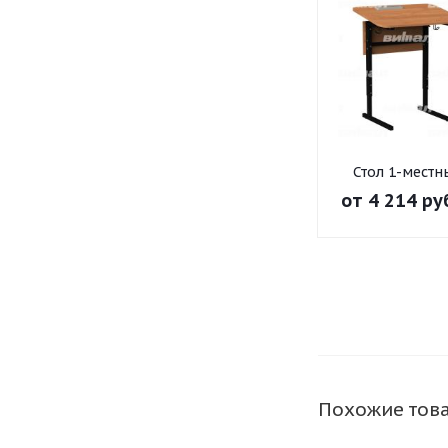
Стол 1-местн
регулир. высо
от
4 214 ру
наклон
столешницы 0
на прямоугол
трубе
Похожие тов