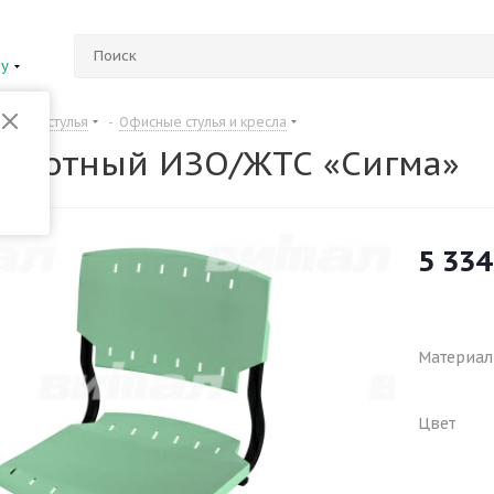
ну
Столы и стулья
-
Офисные стулья и кресла
воротный ИЗО/ЖТС «Сигма»
5 334
Материал
Цвет