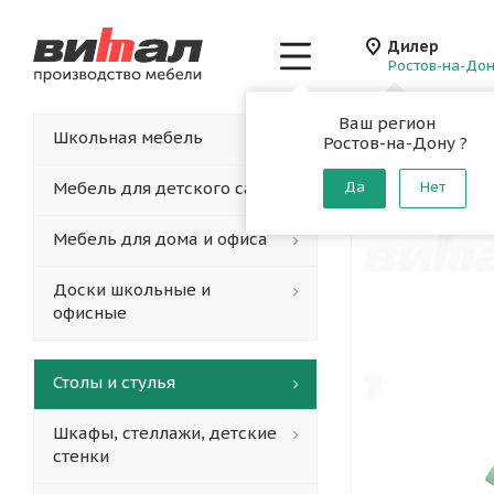
Дилер
Ростов-на-До
Ваш регион
Главная
-
Каталог
-
Школьная мебель
Ростов-на-Дону ?
Стул по
Мебель для детского сада
Да
Нет
Мебель для дома и офиса
Доски школьные и
офисные
Столы и стулья
Шкафы, стеллажи, детские
стенки