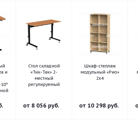
ный
Стол складной
Шкаф-стеллаж
та и
«Тик-Так» 2-
модульный «Рио»
местный
2х4
-10°
регулируемый
ьной
б.
от
8 056 руб.
от
10 298 руб.