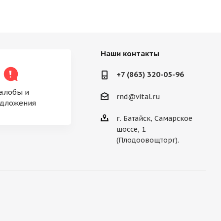
Наши контакты
+7 (863) 320-05-96
алобы и
rnd@vital.ru
дложения
г. Батайск, Самарское
шоссе, 1
(Плодоовощторг).