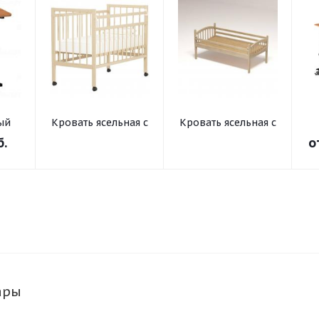
ый
Кровать ясельная с
Кровать ясельная с
та и
регулируемым
регулируемым
б.
о
бортом (на
бортом
-10°
колесах)
ьной
ары