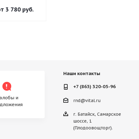
трубе Пластик
трубе Пла
от
3 780 руб.
от
4 601 руб.
от
4 175 р
Наши контакты
+7 (863) 320-05-96
алобы и
rnd@vital.ru
дложения
г. Батайск, Самарское
шоссе, 1
(Плодоовощторг).