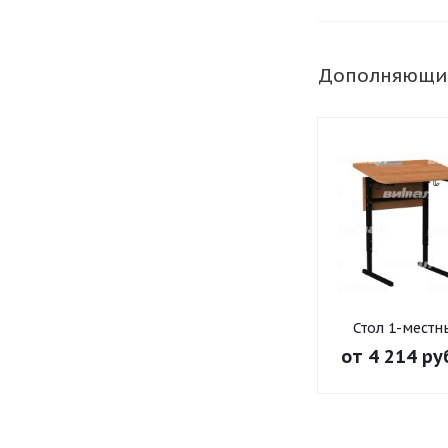
Дополняющи
Стол 1-местн
регулир. высо
от
4 214 ру
наклон
столешницы 0
на прямоугол
трубе