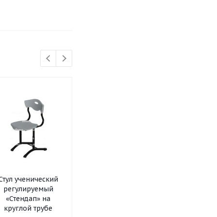
Стул ученический
Стул ученический
Стул ученич
регулируемый
регулируемый
регулируе
«Стендап» на
«Сигма» на
«Эргономик
круглой трубе
плоскоовальной
плоскоовал