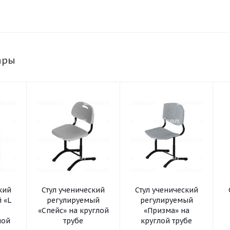
ары
кий
Стул ученический
Стул ученический
 «L
регулируемый
регулируемый
«Спейс» на круглой
«Призма» на
ной
трубе
круглой трубе