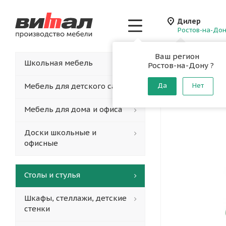
Дилер
Ростов-на-До
Ваш регион
Главная
-
Каталог
-
Школьная мебель
Ростов-на-Дону ?
Стул уч
Мебель для детского сада
Да
Нет
Мебель для дома и офиса
Доски школьные и
офисные
Столы и стулья
Шкафы, стеллажи, детские
стенки