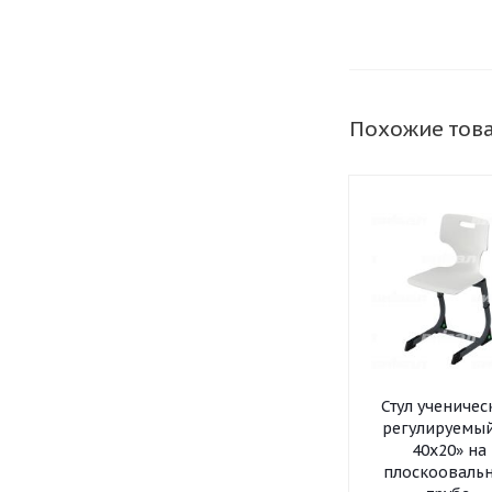
Похожие тов
Стул ученичес
регулируемый
40x20» на
плоскооваль