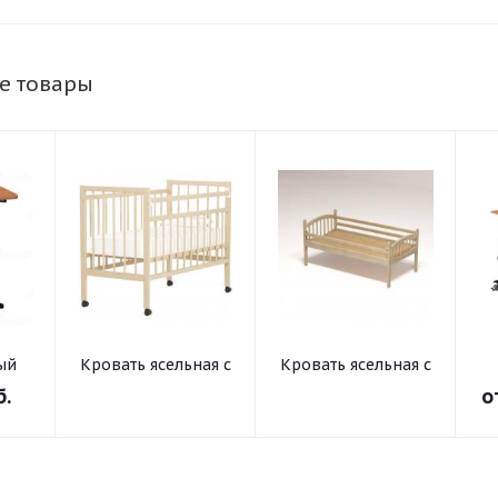
е товары
ый
Кровать ясельная с
Кровать ясельная с
та и
регулируемым
регулируемым
б.
о
бортом (на
бортом
-10°
колесах)
ьной