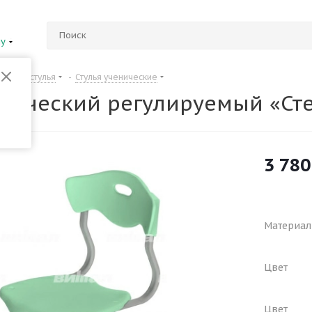
ну
Столы и стулья
-
Стулья ученические
енический регулируемый «Сте
3 780
Материал
Цвет
Цвет