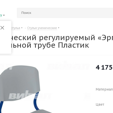
ну
Столы и стулья
-
Стулья ученические
енический регулируемый «Эр
вальной трубе Пластик
4 175
Материал
Цвет