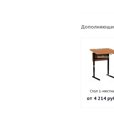
Дополняющи
Стол 1-местн
регулир. высо
от
4 214 ру
наклон
столешницы 0
на прямоугол