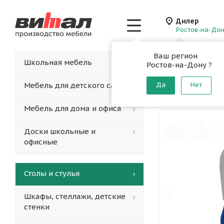
Дилер
Ростов-на-До
Ваш регион
Главная
-
Каталог
-
Школьная мебель
Ростов-на-Дону ?
Стул уч
плоскоо
Мебель для детского сада
Да
Нет
Мебель для дома и офиса
Доски школьные и
офисные
Столы и стулья
Шкафы, стеллажи, детские
стенки