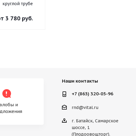
круглой трубе
плоскоовальной
плоскоовал
трубе Пластик
трубе Пла
от
3 780 руб.
от
4 601 руб.
от
4 175 р
Наши контакты
+7 (863) 320-05-96
алобы и
rnd@vital.ru
дложения
г. Батайск, Самарское
шоссе, 1
(Плодоовощторг).