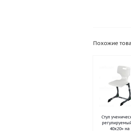
трубе
Похожие тов
Стул ученичес
регулируемый
40x20» на