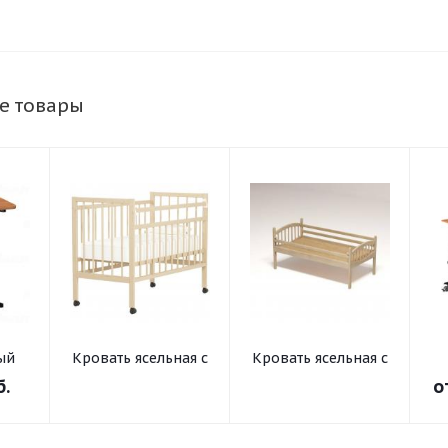
е товары
ый
Кровать ясельная с
Кровать ясельная с
та и
регулируемым
регулируемым
б.
о
бортом (на
бортом
-10°
колесах)
ьной