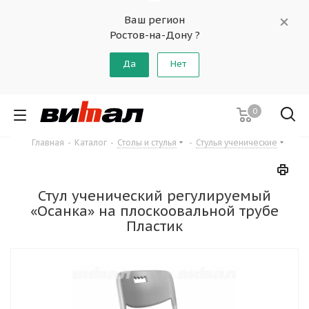
Ваш регион
Ростов-на-Дону ?
Да
Нет
0
Главная
-
Каталог
-
Столы и стулья
-
Стулья ученические
Стул ученический регулируемый
«Осанка» на плоскоовальной трубе
Пластик