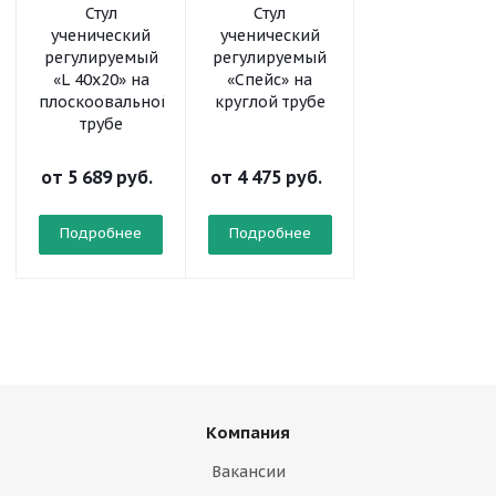
Стул
Стул
Стул
ученический
ученический
ученический
регулируемый
регулируемый
регулируемый
«L 40x20» на
«Спейс» на
«Призма» на
плоскоовальной
круглой трубе
круглой трубе
трубе
от
5 689 руб.
от
4 475 руб.
от
5 253 руб.
Подробнее
Подробнее
Подробнее
Компания
Вакансии